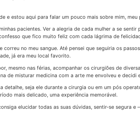
úde e estou aqui para falar um pouco mais sobre mim, meu
nhas pacientes. Ver a alegria de cada mulher a se sentir p
confesso que fico muito feliz com cada lágrima de felicida
re correu no meu sangue. Até pensei que seguiria os pass
de, já era meu local favorito.
 por, mesmo nas férias, acompanhar os cirurgiões de divers
tina de misturar medicina com a arte me envolveu e decidi 
 detalhe, seja ele durante a cirurgia ou em um pós operat
ríodo mais delicado, uma experiência memorável.
onsiga elucidar todas as suas dúvidas, sentir-se segura e 