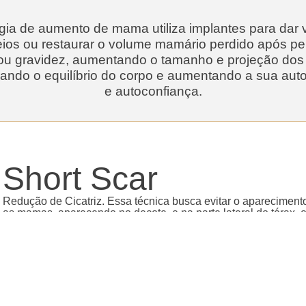
rgia de aumento de mama utiliza implantes para dar
eios ou restaurar o volume mamário perdido após pe
ou gravidez, aumentando o tamanho e projeção dos 
ando o equilíbrio do corpo e aumentando a sua aut
e autoconfiança.
Short Scar
Redução de Cicatriz. Essa técnica busca evitar o aparecimento
as mamas, aparecendo no decote, e na parte lateral do tórax, 
conseguem esconder.:Essa técnica pode ter forma de um mini T
totalmente a cicatriz no decote.