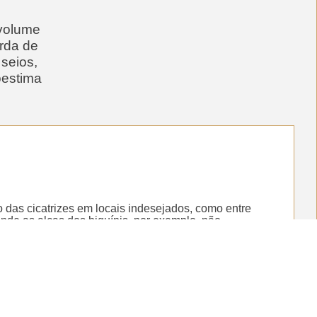
 volume
rda de
seios,
oestima
 das cicatrizes em locais indesejados, como entre
onde as alças dos biquínis, por exemplo, não
 invertido ou até mesmo em “L”, evitando