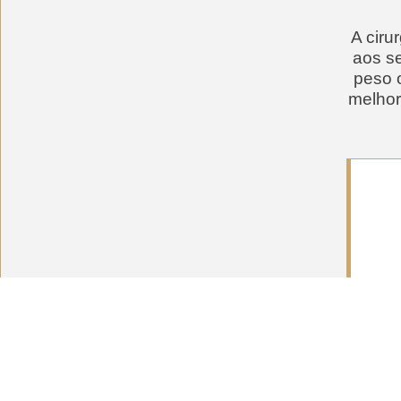
A ciru
aos s
peso 
melhor